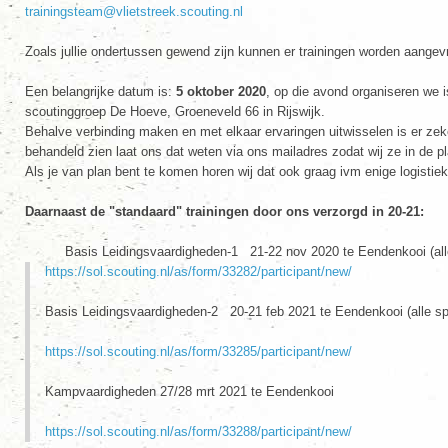
trainingsteam@vlietstreek.scouting.nl
Zoals jullie ondertussen gewend zijn kunnen er trainingen worden aangev
Een belangrijke datum is:
5 oktober 2020
, op die avond organiseren we 
scoutinggroep De Hoeve, Groeneveld 66 in Rijswijk.
Behalve verbinding maken en met elkaar ervaringen uitwisselen is er zeke
behandeld zien laat ons dat weten via ons mailadres zodat wij ze in de
Als je van plan bent te komen horen wij dat ook graag ivm enige logistiek
Daarnaast de "standaard" trainingen door ons verzorgd in 20-21:
Basis Leidingsvaardigheden-1 21-22 nov 2020 te Eendenkooi (alle
https://sol.scouting.nl/as/form/33282/participant/new/
Basis Leidingsvaardigheden-2 20-21 feb 2021 te Eendenkooi (alle sp
https://sol.scouting.nl/as/form/33285/participant/new/
Kampvaardigheden 27/28 mrt 2021 te Eendenkooi
https://sol.scouting.nl/as/form/33288/participant/new/