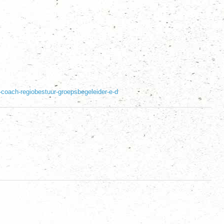
er-coach-regiobestuur-groepsbegeleider-e-d