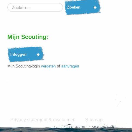
Zoeken...
Zoeken
Mijn Scouting:
Mijn Scouting-login
vergeten
of
aanvragen
Dit is de officiële website van de Scouting Regio Vlietstreek. Copyright ©
2026 Scouting Nederland.
Privacy statement & disclaimer
Sitemap
|