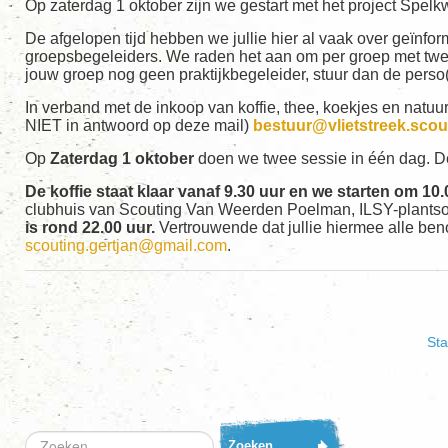
Op zaterdag 1 oktober zijn we gestart met het project Spelkwa
De afgelopen tijd hebben we jullie hier al vaak over geïnfo
groepsbegeleiders. We raden het aan om per groep met twee
jouw groep nog geen praktijkbegeleider, stuur dan de pers
In verband met de inkoop van koffie, thee, koekjes en natuurl
NIET in antwoord op deze mail)
bestuur@vlietstreek.scou
Op
Zaterdag 1 oktober
doen we twee sessie in één dag. De
De koffie staat klaar vanaf 9.30 uur en we starten om 10.0
clubhuis van Scouting Van Weerden Poelman, ILSY-plant
is rond 22.00 uur.
Vertrouwende dat jullie hiermee alle beno
scouting.gertjan@gmail.com
.
Sta
Zoeken...
Zoeken