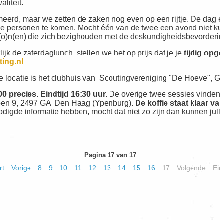
liteit.
rmeerd, maar we zetten de zaken nog even op een rijtje. De dag
 personen te komen. Mocht één van de twee een avond niet kunne
o(o)n(en) die zich bezighouden met de deskundigheidsbevorderi
ijk de zaterdaglunch, stellen we het op prijs dat je je
tijdig opg
ting.nl
 locatie is het clubhuis van Scoutingvereniging "De Hoeve", 
0 precies. Eindtijd 16:30 uur.
De overige twee sessies vinden
soen 9, 2497 GA Den Haag (Ypenburg).
De koffie staat klaar v
digde informatie hebben, mocht dat niet zo zijn dan kunnen jull
Pagina 17 van 17
rt
Vorige
8
9
10
11
12
13
14
15
16
17
Volgende
Ei