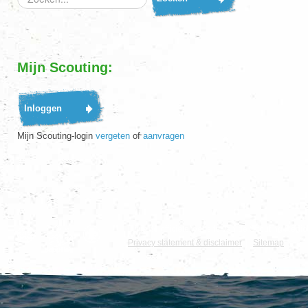
Mijn Scouting:
Mijn Scouting-login
vergeten
of
aanvragen
Dit is de officiële website van de Scouting Regi
Privacy statement & disclaimer
|
Sitemap