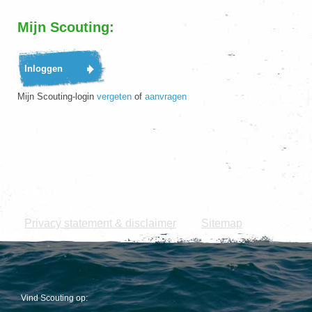
Mijn Scouting:
Mijn Scouting-login
vergeten
of
aanvragen
Dit is de officiële website van de Scouting Regio Vlietstreek. Copyright ©
2026 Scouting Nederland.
Privacy statement & disclaimer
Sitemap
|
Vind Scouting op: