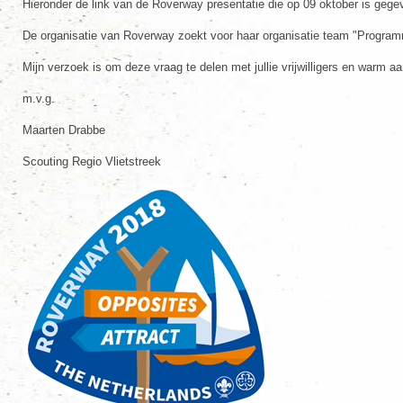
Hieronder de link van de Roverway presentatie die op 09 oktober is geg
De organisatie van Roverway zoekt voor haar organisatie team "Programma
Mijn verzoek is om deze vraag te delen met jullie vrijwilligers en warm aa
m.v.g.
Maarten Drabbe
Scouting Regio Vlietstreek