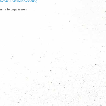
JhbVh4cjA/view?usp=sharing
amma te organiseren.