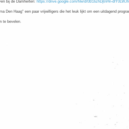
even bij de Damherten:
https://drive.google.com/file/d/0B16zhDjtnHn-dlY0LW
 Den Haag" een paar vrijwilligers die het leuk lijkt om een uitdagend progr
n te bevelen.