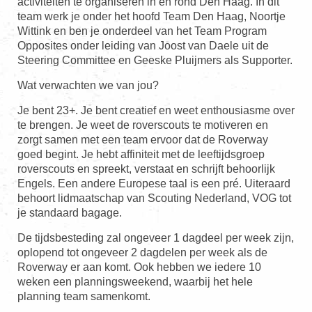
activiteiten te organiseren in en rond Den Haag. In dit
team werk je onder het hoofd Team Den Haag, Noortje
Wittink en ben je onderdeel van het Team Program
Opposites onder leiding van Joost van Daele uit de
Steering Committee en Geeske Pluijmers als Supporter.
Wat verwachten we van jou?
Je bent 23+. Je bent creatief en weet enthousiasme over
te brengen. Je weet de roverscouts te motiveren en
zorgt samen met een team ervoor dat de Roverway
goed begint. Je hebt affiniteit met de leeftijdsgroep
roverscouts en spreekt, verstaat en schrijft behoorlijk
Engels. Een andere Europese taal is een pré. Uiteraard
behoort lidmaatschap van Scouting Nederland, VOG tot
je standaard bagage.
De tijdsbesteding zal ongeveer 1 dagdeel per week zijn,
oplopend tot ongeveer 2 dagdelen per week als de
Roverway er aan komt. Ook hebben we iedere 10
weken een planningsweekend, waarbij het hele
planning team samenkomt.