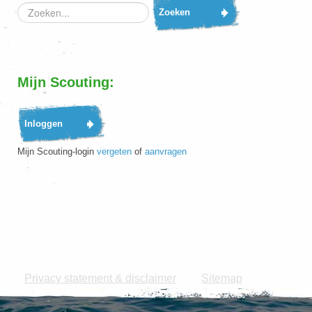
Zoeken
Mijn Scouting:
Mijn Scouting-login
vergeten
of
aanvragen
Dit is de officiële website van de Scouting Regio Vlietstreek. Copyright ©
2026 Scouting Nederland.
Privacy statement & disclaimer
Sitemap
|