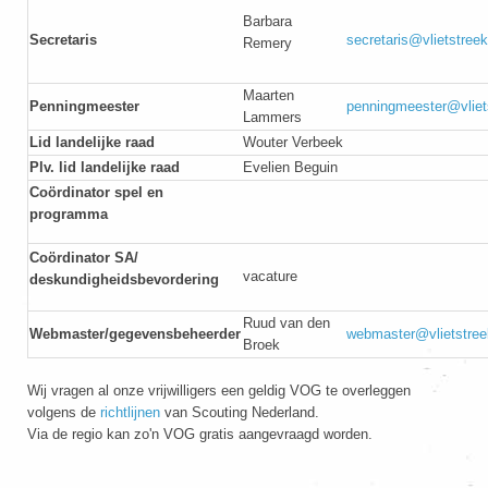
Barbara
Secretaris
secretaris@vlietstreek
Remery
Maarten
Penningmeester
penningmeester@vliets
Lammers
Lid landelijke raad
Wouter Verbeek
Plv. lid landelijke raad
Evelien Beguin
Coördinator spel en
programma
Coördinator SA/
vacature
deskundigheidsbevordering
Ruud van den
Webmaster/gegevensbeheerder
webmaster@vlietstreek
Broek
Wij vragen al onze vrijwilligers een geldig VOG te overleggen
volgens de
richtlijnen
van Scouting Nederland.
Via de regio kan zo'n VOG gratis aangevraagd worden.