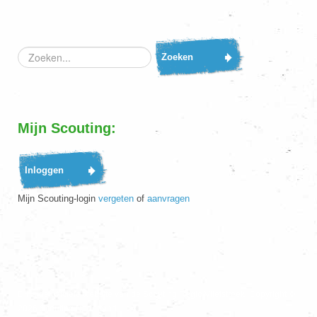
Zoeken...
Zoeken
Mijn Scouting:
Mijn Scouting-login
vergeten
of
aanvragen
Dit is de officiële website van de Scouting Regio Vlietstreek. Copyright ©
2026 Scouting Nederland.