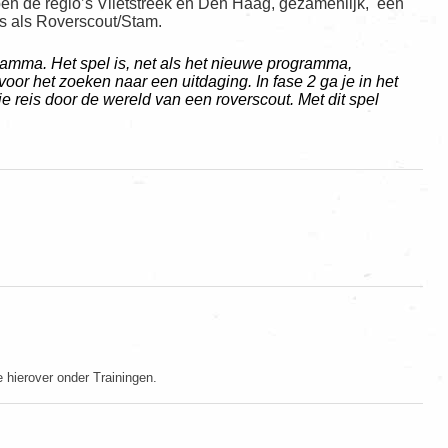
ben de regio’s Vlietstreek en Den Haag, gezamenlijk, één
 is als Roverscout/Stam.
amma. Het spel is, net als het nieuwe programma,
oor het zoeken naar een uitdaging. In fase 2 ga je in het
e je reis door de wereld van een roverscout. Met dit spel
hierover onder Trainingen.