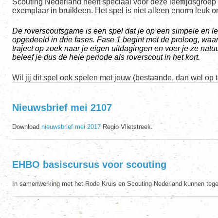
Scouting Nederland heeft speciaal voor deze leeftijdsgroe
exemplaar in bruikleen. Het spel is niet alleen enorm leuk o
De roverscoutsgame is een spel dat je op een simpele en l
opgedeeld in drie fases. Fase 1 begint met de proloog, waari
traject op zoek naar je eigen uitdagingen en voer je ze natuur
beleef je dus de hele periode als roverscout in het kort.
Wil jij dit spel ook spelen met jouw (bestaande, dan wel o
Nieuwsbrief mei 2107
Download
nieuwsbrief mei 2017
Regio Vlietstreek.
EHBO basiscursus voor scouting
In samenwerking met het Rode Kruis en Scouting Nederland kunnen tegen