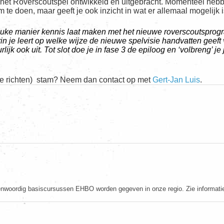
p het Roverscoutspel ontwikkeld en uitgebracht. Momenteel heb
m te doen, maar geeft je ook inzicht in wat er allemaal mogelijk
euke manier kennis laat maken met het nieuwe roverscoutsprogr
n je leert op welke wijze de nieuwe spelvisie handvatten geeft v
lijk ook uit. Tot slot doe je in fase 3 de epiloog en ‘volbreng’ j
p te richten) stam? Neem dan contact op met
Gert-Jan Luis
.
woordig basiscursussen EHBO worden gegeven in onze regio. Zie informatie 