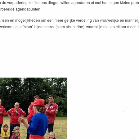
e op de vergadering zelf ineens dingen willen agenderen of met hun eigen kleine p
oorbereide agendapunten.
ansen en mogelijkheden om een meer gelijke verdeling van vrouwelijke en mannelij
 werkvorm a la "stam”-bijeenkomst (stam als in tribe), waarbij je niet op elkaar m