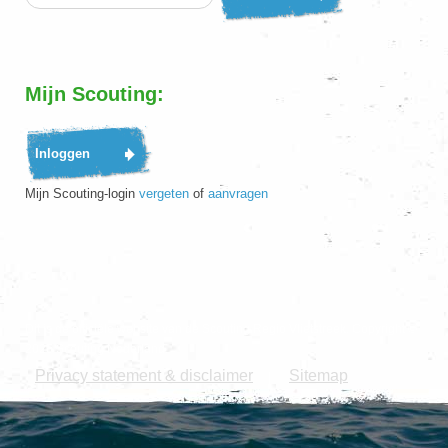
Mijn Scouting:
Mijn Scouting-login
vergeten
of
aanvragen
Dit is de officiële website van de Scouting Regio Vlietstreek. Copyright ©
2026 Scouting Nederland.
Privacy statement & disclaimer
Sitemap
|