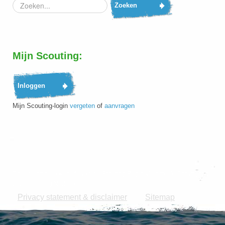
Zoeken
Mijn Scouting:
Mijn Scouting-login
vergeten
of
aanvragen
Dit is de officiële website van de Scouting Regio Vlietstreek. Copyright ©
2026 Scouting Nederland.
Privacy statement & disclaimer
Sitemap
|