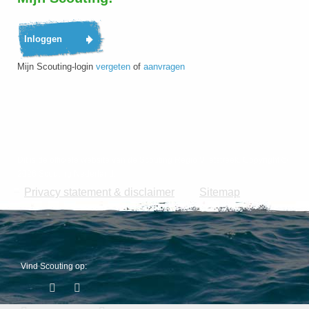
Mijn Scouting-login
vergeten
of
aanvragen
Dit is de officiële website van de Scouting Regio Vlietstreek. Copyright ©
2026 Scouting Nederland.
Privacy statement & disclaimer
Sitemap
|
Vind Scouting op: