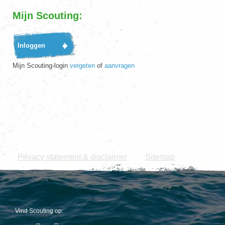
Mijn Scouting:
Mijn Scouting-login
vergeten
of
aanvragen
Dit is de officiële website van de Scouting Regio Vlietstreek. Copyright ©
2026 Scouting Nederland.
Privacy statement & disclaimer
Sitemap
|
Vind Scouting op: