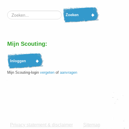
Zoeken...
Zoeken
Mijn Scouting:
Mijn Scouting-login
vergeten
of
aanvragen
Dit is de officiële website van de Scouting Regio Vlietstreek. Copyright ©
2026 Scouting Nederland.
Privacy statement & disclaimer
Sitemap
|