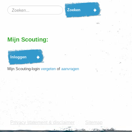
Zoeken...
Zoeken
Mijn Scouting:
Mijn Scouting-login
vergeten
of
aanvragen
Dit is de officiële website van de Scouting Regio Vlietstreek. Copyright ©
2026 Scouting Nederland.
Privacy statement & disclaimer
Sitemap
|