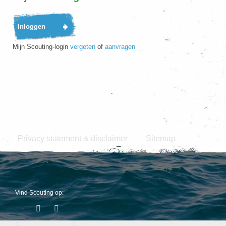
Mijn Scouting-login
vergeten
of
aanvragen
Dit is de officiële website van de Scouting Regio Vlietstreek. Copyright ©
2026 Scouting Nederland.
Privacy statement & disclaimer
Sitemap
|
Vind Scouting op: