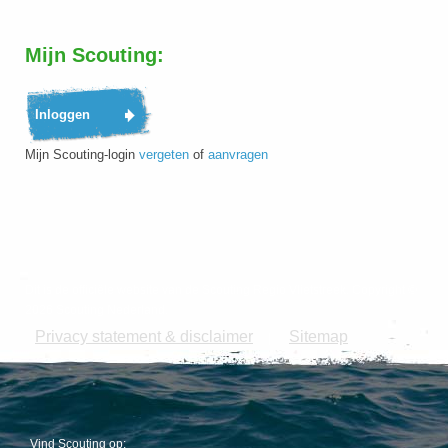
Mijn Scouting:
Mijn Scouting-login
vergeten
of
aanvragen
Dit is de officiële website van de Scouting Regio Vlietstreek. Copyright ©
2026 Scouting Nederland.
Privacy statement & disclaimer
Sitemap
|
Vind Scouting op: