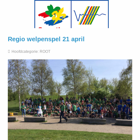
Regio welpenspel 21 april
Hoofdcategorie:
ROOT