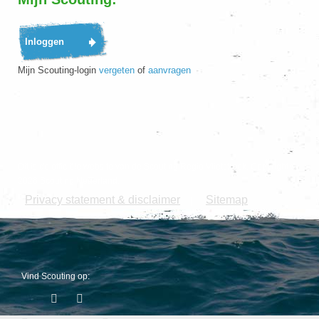
Mijn Scouting-login
vergeten
of
aanvragen
Dit is de officiële website van de Scouting Regio Vlietstreek. Copyright ©
2026 Scouting Nederland.
Privacy statement & disclaimer
Sitemap
|
Vind Scouting op: