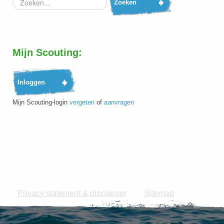
Zoeken
Mijn Scouting:
Mijn Scouting-login
vergeten
of
aanvragen
Dit is de officiële website van de Scouting Regio Vlietstreek. Copyright ©
2026 Scouting Nederland.
Privacy statement & disclaimer
Sitemap
|