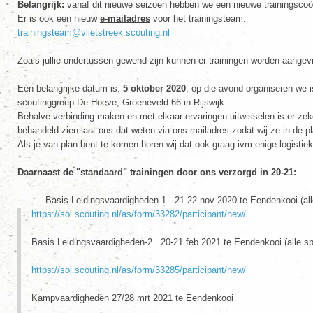
Belangrijk:
vanaf dit nieuwe seizoen hebben we een nieuwe trainingscoö
Er is ook een nieuw
e-mailadres
voor het trainingsteam:
trainingsteam@vlietstreek.scouting.nl
Zoals jullie ondertussen gewend zijn kunnen er trainingen worden aangev
Een belangrijke datum is:
5 oktober 2020
, op die avond organiseren we 
scoutinggroep De Hoeve, Groeneveld 66 in Rijswijk.
Behalve verbinding maken en met elkaar ervaringen uitwisselen is er zeke
behandeld zien laat ons dat weten via ons mailadres zodat wij ze in de
Als je van plan bent te komen horen wij dat ook graag ivm enige logistiek
Daarnaast de "standaard" trainingen door ons verzorgd in 20-21:
Basis Leidingsvaardigheden-1 21-22 nov 2020 te Eendenkooi (alle
https://sol.scouting.nl/as/form/33282/participant/new/
Basis Leidingsvaardigheden-2 20-21 feb 2021 te Eendenkooi (alle sp
https://sol.scouting.nl/as/form/33285/participant/new/
Kampvaardigheden 27/28 mrt 2021 te Eendenkooi