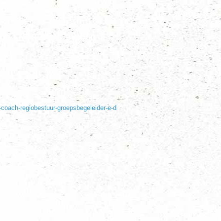
er-coach-regiobestuur-groepsbegeleider-e-d