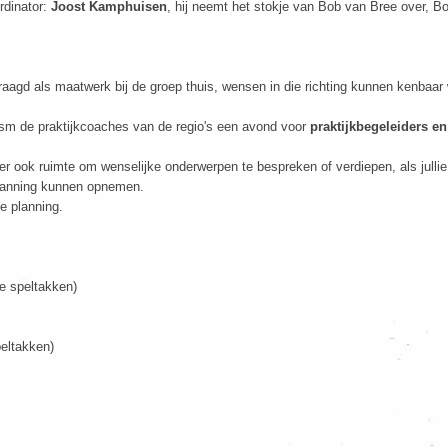
rdinator:
Joost Kamphuisen
, hij neemt het stokje van Bob van Bree over, Bob 
raagd als maatwerk bij de groep thuis, wensen in die richting kunnen kenbaa
ism de praktijkcoaches van de regio's een avond voor
praktijkbegeleiders e
r ook ruimte om wenselijke onderwerpen te bespreken of verdiepen, als jullie
 planning kunnen opnemen.
e planning.
 speltakken)
eltakken)